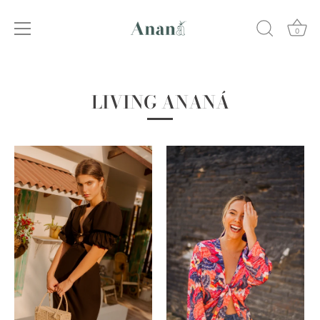
0
Skip
to
LIVING ANANÁ
content