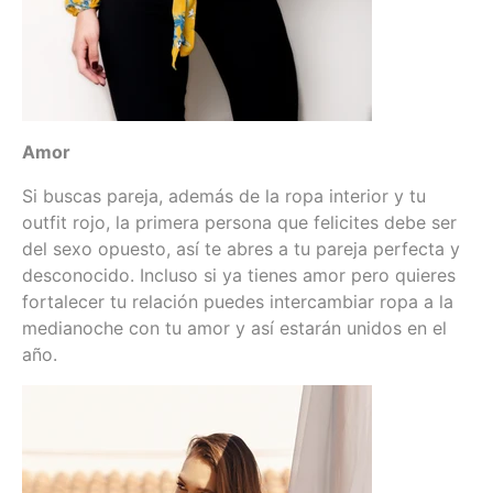
Amor
Si buscas pareja, además de la ropa interior y tu
outfit rojo, la primera persona que felicites debe ser
del sexo opuesto, así te abres a tu pareja perfecta y
desconocido. Incluso si ya tienes amor pero quieres
fortalecer tu relación puedes intercambiar ropa a la
medianoche con tu amor y así estarán unidos en el
año.