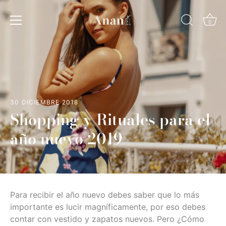
Ir
al
0
contenido
30 DICIEMBRE 2018
Shopping y Rituales para el
año nuevo 2019
Para recibir el año nuevo debes saber que lo más
importante es lucir magníficamente, por eso debes
contar con vestido y zapatos nuevos. Pero ¿Cómo