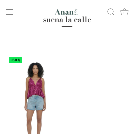
Ir
al
0
suena la calle
contenido
-50%