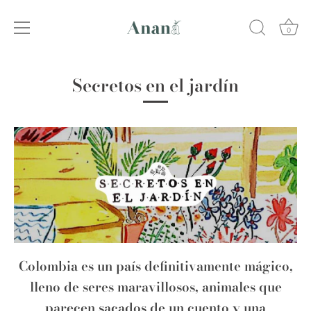
0
Ir
al
Secretos en el jardín
contenido
Colombia es un país definitivamente mágico,
lleno de seres maravillosos, animales que
parecen sacados de un cuento y una