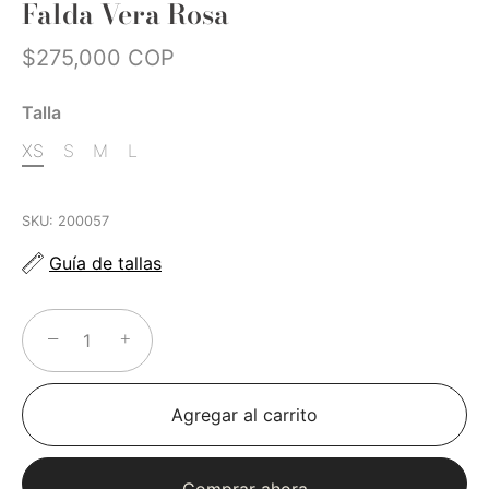
Falda Vera Rosa
$275,000 COP
Talla
XS
S
M
L
SKU:
200057
Guía de tallas
−
+
Agregar al carrito
Comprar ahora