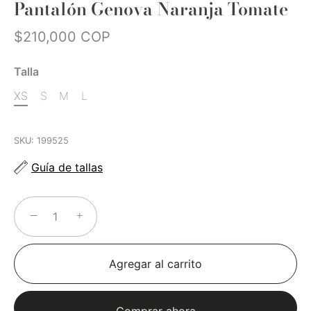
Pantalón Genova Naranja Tomate
$210,000 COP
Talla
XS
S
M
L
SKU:
199525
Guía de tallas
−
+
Agregar al carrito
Comprar ahora