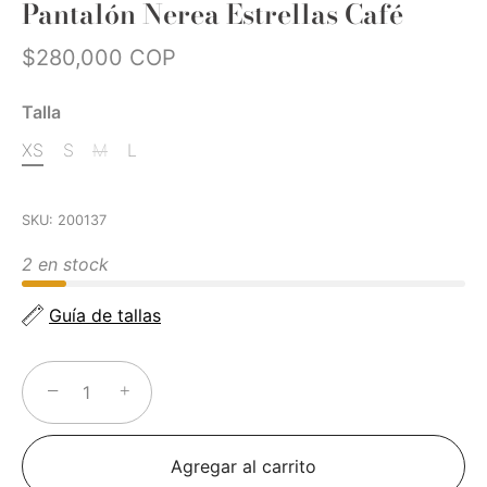
Pantalón Nerea Estrellas Café
$280,000 COP
Talla
XS
S
M
L
SKU:
200137
2 en stock
Guía de tallas
−
+
Agregar al carrito