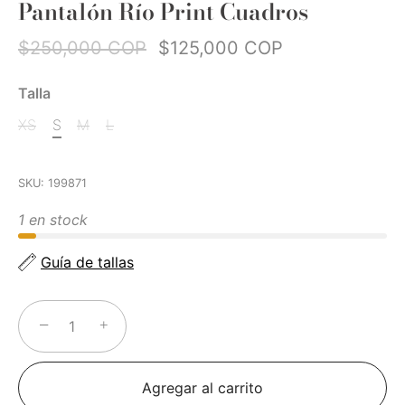
Pantalón Río Print Cuadros
$250,000 COP
$125,000 COP
Talla
XS
S
M
L
SKU:
199871
1 en stock
Guía de tallas
−
+
Agregar al carrito