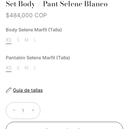
Set Body / Pant Selene Blanco
$484,000 COP
Body Selene Marfil (Talla)
XS
S
M
L
Pantalón Selene Marfil (Talla)
XS
S
M
L
Guía de tallas
−
+