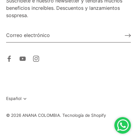
Suscríbete e nuestro newsletter y tendrás muchos
beneficios increíbles. Descuentos y lanzamientos
sospresa.
Idioma
Español
© 2026
ANANA COLOMBIA
.
Tecnología de Shopify