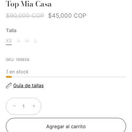
Top Mia Casa
$90,000 COP
$45,000 COP
Talla
XS
S
M
L
SKU:
199858
1 en stock
Guía de tallas
−
+
Agregar al carrito