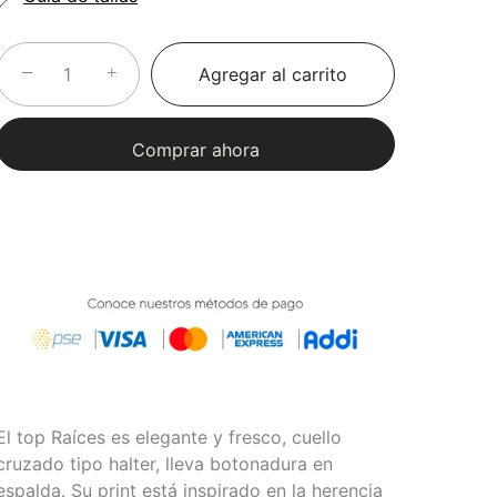
−
+
Agregar al carrito
Comprar ahora
El top Raíces es elegante y fresco, cuello
cruzado tipo halter, lleva botonadura en
espalda. Su print está inspirado en la herencia