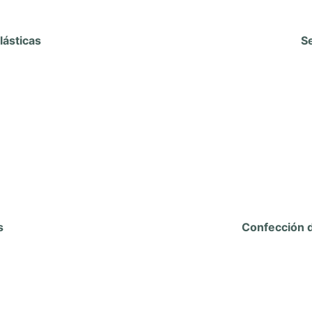
lásticas
S
os
Confección d