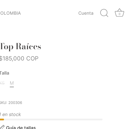
COLOMBIA
Cuenta
0
Top Raíces
$185,000 COP
Talla
XS
M
SKU:
200306
1 en stock
Guía de tallas