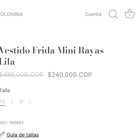
COLOMBIA
Cuenta
0
Vestido Frida Mini Rayas
Lila
$480,000 COP
$240,000 COP
Talla
XS
S
M
L
SKU:
199963
Guía de tallas