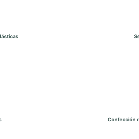
lásticas
S
os
Confección d